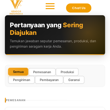
Skip
Chat Us
to
content
Pertanyaan yang
Sering
Diajukan
Temukan jawaban seputar pemesanan, produksi, dan
pengiriman seragam kerja Anda.
Semua
Pemesanan
Produksi
Pengiriman
Pembayaran
Garansi
PEMESANAN