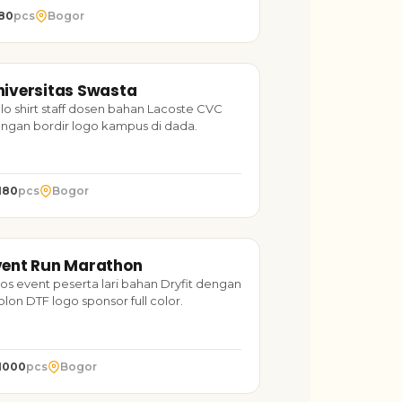
80
pcs
Bogor
OLO SHIRT
2024
niversitas Swasta
TARUH FOTO
iversitas Swasta
lo shirt staff dosen bahan Lacoste CVC
ngan bordir logo kampus di dada.
180
pcs
Bogor
AOS
2023
vent Run Marathon
TARUH FOTO
ent Run Marathon
os event peserta lari bahan Dryfit dengan
blon DTF logo sponsor full color.
1000
pcs
Bogor