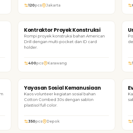
120
pcs
Jakarta
24
ROMPI
2024
P
h
Kontraktor Proyek Konstruksi
U
TARUH FOTO
Kontraktor Proyek Konstruksi
Un
Rompi proyek konstruksi bahan American
Po
Drill dengan multi-pocket dan ID card
de
holder.
400
pcs
Karawang
23
KAOS
2024
K
Yayasan Sosial Kemanusiaan
E
TARUH FOTO
Yayasan Sosial Kemanusiaan
Ev
um
Kaos volunteer kegiatan sosial bahan
Ka
Cotton Combed 30s dengan sablon
sa
plastisol full color.
350
pcs
Depok