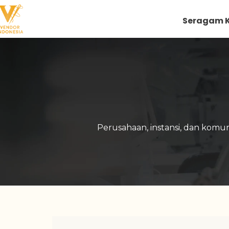
Skip
to
Seragam K
content
Perusahaan, instansi, dan kom