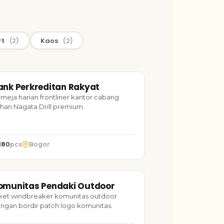
rt
(2)
Kaos
(2)
ERAGAM KERJA
2023
ank Perkreditan Rakyat
TARUH FOTO
nk Perkreditan Rakyat
meja harian frontliner kantor cabang
han Nagata Drill premium.
180
pcs
Bogor
AKET
2024
omunitas Pendaki Outdoor
TARUH FOTO
munitas Pendaki Outdoor
ket windbreaker komunitas outdoor
ngan bordir patch logo komunitas.