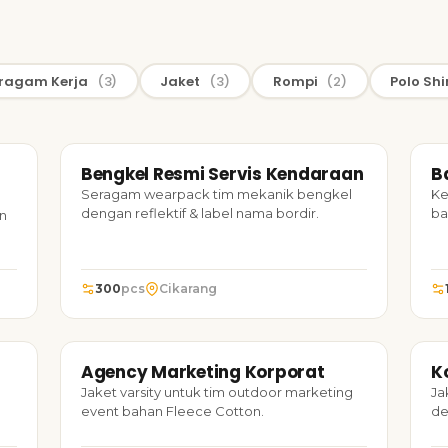
ragam Kerja
(3)
Jaket
(3)
Rompi
(2)
Polo Shi
24
SERAGAM KERJA
2024
S
Bengkel Resmi Servis Kendaraan
B
TARUH FOTO
Bengkel Resmi Servis Kendaraan
Ba
Seragam wearpack tim mekanik bengkel
Ke
dengan reflektif & label nama bordir.
ba
n
300
pcs
Cikarang
24
JAKET
2023
J
Agency Marketing Korporat
K
TARUH FOTO
Agency Marketing Korporat
Ko
Jaket varsity untuk tim outdoor marketing
Ja
event bahan Fleece Cotton.
de