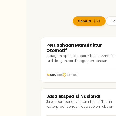
Semua
(12)
Se
SERAGAM KERJA
20
Perusahaan Manufaktur
TARUH FOTO
Perusahaan Manufaktur Otomotif
Otomotif
Seragam operator pabrik bahan America
Drill dengan bordir logo perusahaan.
500
pcs
Bekasi
JAKET
20
Jasa Ekspedisi Nasional
TARUH FOTO
Jasa Ekspedisi Nasional
Jaket bomber driver kurir bahan Taslan
waterproof dengan logo sablon rubber.