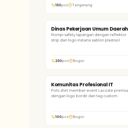
150
pcs
Tangerang
ROMPI
20
Dinas Pekerjaan Umum Daera
TARUH FOTO
Dinas Pekerjaan Umum Daerah
Rompi safety lapangan dengan reflektor
strip dan logo instansi sablon plastisol.
250
pcs
Bogor
POLO SHIRT
20
Komunitas Profesional IT
TARUH FOTO
Komunitas Profesional IT
Polo shirt member event Lacoste premi
dengan logo bordir dan tag custom.
100
pcs
Bogor