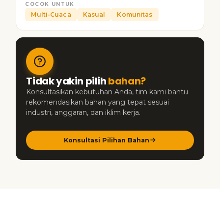
COCOK UNTUK
Multi-Cuaca
Kasual
Komunitas
Tidak yakin pilih
bahan?
Konsultasikan kebutuhan Anda, tim kami bantu
rekomendasikan bahan yang tepat sesuai
industri, anggaran, dan iklim kerja.
Konsultasi Pilihan Bahan